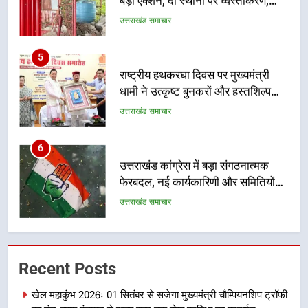
मसूरी मार्ग पर अवैध निर्माण सील
उत्तराखंड समाचार
5
राष्ट्रीय हथकरघा दिवस पर मुख्यमंत्री
धामी ने उत्कृष्ट बुनकरों और हस्तशिल्प
कारीगरों को किया सम्मानित
उत्तराखंड समाचार
6
उत्तराखंड कांग्रेस में बड़ा संगठनात्मक
फेरबदल, नई कार्यकारिणी और समितियों
का गठन
उत्तराखंड समाचार
7
मुख्यमंत्री धामी बोले- युवाओं को रोजगार
Recent Posts
देना सरकार की सर्वोच्च प्राथमिकता, आने
वाले महीनों में हजारों पदों पर की जाएगी
उत्तराखंड समाचार
खेल महाकुंभ 2026ः 01 सितंबर से सजेगा मुख्यमंत्री चौम्पियनशिप ट्रॉफी
भर्ती