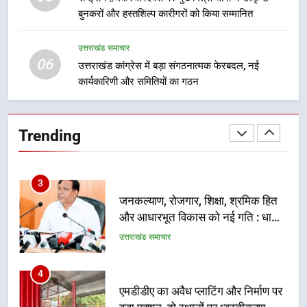
नहींः डीएम
बुनकरों और हस्तशिल्प कारीगरों को किया सम्मानित
खेल महाकुंभ 2026ः 01 सितंबर से सजेगा
मुख्यमंत्री चौम्पियनशिप ट्रॉफी का मंच,
न्याय पंचायत से राज्य स्तर तक होगा
उत्तराखंड समाचार
उत्तराखंड समाचार
06
प्रतिभा का प्रदर्शन
उत्तराखंड कांग्रेस में बड़ा संगठनात्मक फेरबदल, नई
कार्यकारिणी और समितियों का गठन
2
सार्वजनिक स्थान पर जुआ खेलने वाले
अभियुक्तों को पुलिस ने किया गिरफ्तार
Trending
उत्तराखंड समाचार
3
जनकल्याण, रोजगार, शिक्षा, श्रमिक हित
और आधारभूत विकास को नई गति : धामी
कैबिनेट के ऐतिहासिक फैसले
उत्तराखंड समाचार
4
एमडीडीए का अवैध प्लाटिंग और निर्माण पर
बड़ा एक्शन, दो स्थानों पर ध्वस्तीकरण,