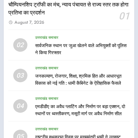
चौम्पियनशिप ट्रॉफी का मंच, न्याय पंचायत से राज्य स्तर तक होगा
प्रतिभा का प्रदर्शन
01
6
August 7, 2026
उत्तराखंड कांग्रेस में बड़ा संगठनात्मक
फेरबदल, नई कार्यकारिणी और समितियों
का गठन
उत्तराखंड समाचार
उत्तराखंड समाचार
02
सार्वजनिक स्थान पर जुआ खेलने वाले अभियुक्तों को पुलिस
ने किया गिरफ्तार
7
मुख्यमंत्री धामी बोले- युवाओं को रोजगार
उत्तराखंड समाचार
देना सरकार की सर्वोच्च प्राथमिकता, आने
03
जनकल्याण, रोजगार, शिक्षा, श्रमिक हित और आधारभूत
वाले महीनों में हजारों पदों पर की जाएगी
उत्तराखंड समाचार
विकास को नई गति : धामी कैबिनेट के ऐतिहासिक फैसले
भर्ती
8
उत्तराखंड समाचार
दिल्ली-देहरादून आर्थिक कॉरिडोर से जुड़ी
04
एमडीडीए का अवैध प्लाटिंग और निर्माण पर बड़ा एक्शन, दो
12 किमी ग्रीनफील्ड बाईपास परियोजना
स्थानों पर ध्वस्तीकरण, मसूरी मार्ग पर अवैध निर्माण सील
का डीएम ने किया निरीक्षण; समयबद्ध एवं
उत्तराखंड समाचार
गुणवत्तापूर्ण निर्माण सुनिश्चित करने के
उत्तराखंड समाचार
निर्देश, सुरक्षा मानकों से कोई समझौता
05
1
राष्ट्रीय हथकरघा दिवस पर मुख्यमंत्री धामी ने उत्कृष्ट