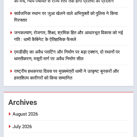
का मंच, न्याय पंचायत से राज्य स्तर तक होगा प्रतिभा का प्रदर्शन
8
सार्वजनिक स्थान पर जुआ खेलने वाले अभियुक्तों को पुलिस ने किया
दिल्ली-देहरादून आर्थिक कॉरिडोर से जुड़ी
गिरफ्तार
12 किमी ग्रीनफील्ड बाईपास परियोजना
का डीएम ने किया निरीक्षण; समयबद्ध एवं
उत्तराखंड समाचार
जनकल्याण, रोजगार, शिक्षा, श्रमिक हित और आधारभूत विकास को नई
गुणवत्तापूर्ण निर्माण सुनिश्चित करने के
गति : धामी कैबिनेट के ऐतिहासिक फैसले
निर्देश, सुरक्षा मानकों से कोई समझौता
1
नहींः डीएम
एमडीडीए का अवैध प्लाटिंग और निर्माण पर बड़ा एक्शन, दो स्थानों पर
खेल महाकुंभ 2026ः 01 सितंबर से सजेगा
ध्वस्तीकरण, मसूरी मार्ग पर अवैध निर्माण सील
मुख्यमंत्री चौम्पियनशिप ट्रॉफी का मंच,
न्याय पंचायत से राज्य स्तर तक होगा
राष्ट्रीय हथकरघा दिवस पर मुख्यमंत्री धामी ने उत्कृष्ट बुनकरों और
उत्तराखंड समाचार
प्रतिभा का प्रदर्शन
हस्तशिल्प कारीगरों को किया सम्मानित
2
सार्वजनिक स्थान पर जुआ खेलने वाले
Archives
अभियुक्तों को पुलिस ने किया गिरफ्तार
उत्तराखंड समाचार
August 2026
July 2026
3
जनकल्याण, रोजगार, शिक्षा, श्रमिक हित