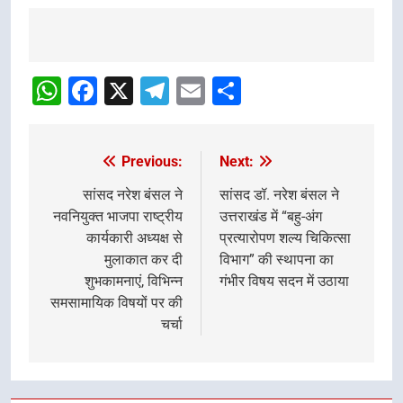
Post
navigation
WhatsApp
Facebook
X
Telegram
Email
Share
Previous:
Next:
Post
navigation
सांसद नरेश बंसल ने
सांसद डॉ. नरेश बंसल ने
नवनियुक्त भाजपा राष्ट्रीय
उत्तराखंड में “बहु-अंग
कार्यकारी अध्यक्ष से
प्रत्यारोपण शल्य चिकित्सा
मुलाकात कर दी
विभाग” की स्थापना का
शुभकामनाएं, विभिन्न
गंभीर विषय सदन में उठाया
समसामायिक विषयों पर की
चर्चा