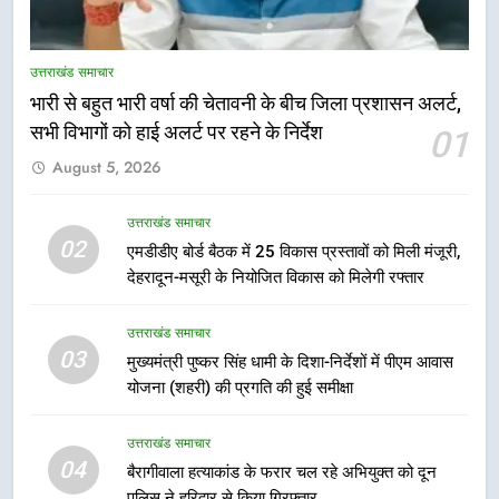
मुख्यमंत्री धामी की सुरक्षा प्राथमिकता:
सीसीटीवी, ड्रोन और स्वास्थ्य सेवाओं के
उत्तराखंड समाचार
बीच शिवभक्तों के लिए बनाया सुरक्षित
उत्तराखंड समाचार
कांवड़ मार्ग
भारी से बहुत भारी वर्षा की चेतावनी के बीच जिला प्रशासन अलर्ट,
सभी विभागों को हाई अलर्ट पर रहने के निर्देश
01
6
August 5, 2026
एसआईआर प्रक्रिया की निगरानी के लिए
प्रदेश कांग्रेस मुख्यालय में कंट्रोल रूम
का शुभारंभ
उत्तराखंड समाचार
उत्तराखंड समाचार
02
एमडीडीए बोर्ड बैठक में 25 विकास प्रस्तावों को मिली मंजूरी,
देहरादून-मसूरी के नियोजित विकास को मिलेगी रफ्तार
7
सड़क सुरक्षा पर डीएम का सख्त एक्शन,
उत्तराखंड समाचार
ब्लैक स्पॉट होंगे सुरक्षित, हर माह होगी
03
मुख्यमंत्री पुष्कर सिंह धामी के दिशा-निर्देशों में पीएम आवास
प्रगति समीक्षा
उत्तराखंड समाचार
योजना (शहरी) की प्रगति की हुई समीक्षा
8
उत्तराखंड समाचार
महाराज की राजस्थान के मुख्यमंत्री से
04
बैरागीवाला हत्याकांड के फरार चल रहे अभियुक्त को दून
शिष्टाचार भेंट पर्यटन और सांस्कृतिक
पुलिस ने हरिद्वार से किया गिरफ्तार