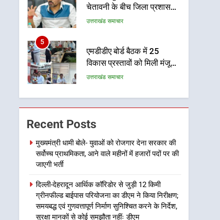
चेतावनी के बीच जिला प्रशासन
अलर्ट, सभी विभागों को हाई अलर्ट
उत्तराखंड समाचार
पर रहने के निर्देश
5
एमडीडीए बोर्ड बैठक में 25
विकास प्रस्तावों को मिली मंजूरी,
देहरादून-मसूरी के नियोजित
उत्तराखंड समाचार
विकास को मिलेगी रफ्तार
6
मुख्यमंत्री पुष्कर सिंह धामी के
दिशा-निर्देशों में पीएम आवास
Recent Posts
योजना (शहरी) की प्रगति की हुई
उत्तराखंड समाचार
समीक्षा
मुख्यमंत्री धामी बोले- युवाओं को रोजगार देना सरकार की
सर्वोच्च प्राथमिकता, आने वाले महीनों में हजारों पदों पर की
7
बैरागीवाला हत्याकांड के फरार
जाएगी भर्ती
चल रहे अभियुक्त को दून पुलिस
दिल्ली-देहरादून आर्थिक कॉरिडोर से जुड़ी 12 किमी
ने हरिद्वार से किया गिरफ्तार
उत्तराखंड समाचार
ग्रीनफील्ड बाईपास परियोजना का डीएम ने किया निरीक्षण;
समयबद्ध एवं गुणवत्तापूर्ण निर्माण सुनिश्चित करने के निर्देश,
8
सुरक्षा मानकों से कोई समझौता नहींः डीएम
भारी बारिश का अलर्ट! 6 अगस्त