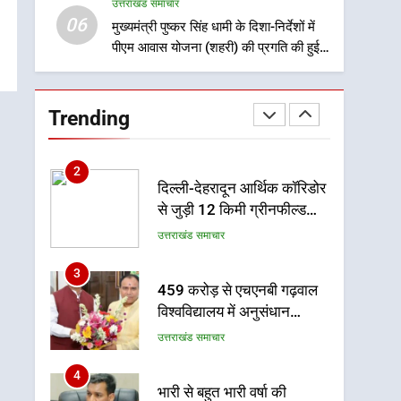
उत्तराखंड समाचार
को देहरादून में स्कूल बंद
06
मुख्यमंत्री पुष्कर सिंह धामी के दिशा-निर्देशों में
उत्तराखंड समाचार
पीएम आवास योजना (शहरी) की प्रगति की हुई
समीक्षा
1
मुख्यमंत्री धामी बोले- युवाओं को
रोजगार देना सरकार की सर्वोच्च
Trending
प्राथमिकता, आने वाले महीनों में
उत्तराखंड समाचार
हजारों पदों पर की जाएगी भर्ती
2
दिल्ली-देहरादून आर्थिक कॉरिडोर
से जुड़ी 12 किमी ग्रीनफील्ड
बाईपास परियोजना का डीएम ने
उत्तराखंड समाचार
किया निरीक्षण; समयबद्ध एवं
गुणवत्तापूर्ण निर्माण सुनिश्चित
3
459 करोड़ से एचएनबी गढ़वाल
करने के निर्देश, सुरक्षा मानकों से
विश्वविद्यालय में अनुसंधान
कोई समझौता नहींः डीएम
संरचना होगी सुदृढ
उत्तराखंड समाचार
4
भारी से बहुत भारी वर्षा की