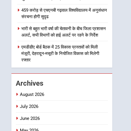
को देहरादून में स्कूल बंद
459 करोड़ से एचएनबी गढ़वाल विश्वविद्यालय में अनुसंधान
उत्तराखंड समाचार
संरचना होगी सुदृढ
1
भारी से बहुत भारी वर्षा की चेतावनी के बीच जिला प्रशासन
मुख्यमंत्री धामी बोले- युवाओं को
अलर्ट, सभी विभागों को हाई अलर्ट पर रहने के निर्देश
रोजगार देना सरकार की सर्वोच्च
प्राथमिकता, आने वाले महीनों में
एमडीडीए बोर्ड बैठक में 25 विकास प्रस्तावों को मिली
उत्तराखंड समाचार
मंजूरी, देहरादून-मसूरी के नियोजित विकास को मिलेगी
हजारों पदों पर की जाएगी भर्ती
रफ्तार
2
दिल्ली-देहरादून आर्थिक कॉरिडोर
से जुड़ी 12 किमी ग्रीनफील्ड
बाईपास परियोजना का डीएम ने
उत्तराखंड समाचार
Archives
किया निरीक्षण; समयबद्ध एवं
गुणवत्तापूर्ण निर्माण सुनिश्चित
3
August 2026
459 करोड़ से एचएनबी गढ़वाल
करने के निर्देश, सुरक्षा मानकों से
विश्वविद्यालय में अनुसंधान
July 2026
कोई समझौता नहींः डीएम
संरचना होगी सुदृढ
उत्तराखंड समाचार
June 2026
4
May 2026