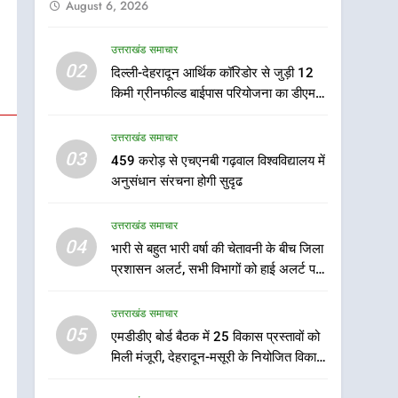
August 6, 2026
उत्तराखंड समाचार
5
02
दिल्ली-देहरादून आर्थिक कॉरिडोर से जुड़ी 12
एमडीडीए बोर्ड बैठक में 25
किमी ग्रीनफील्ड बाईपास परियोजना का डीएम ने
विकास प्रस्तावों को मिली मंजूरी,
किया निरीक्षण; समयबद्ध एवं गुणवत्तापूर्ण निर्माण
देहरादून-मसूरी के नियोजित
उत्तराखंड समाचार
सुनिश्चित करने के निर्देश, सुरक्षा मानकों से कोई
उत्तराखंड समाचार
विकास को मिलेगी रफ्तार
समझौता नहींः डीएम
03
459 करोड़ से एचएनबी गढ़वाल विश्वविद्यालय में
6
मुख्यमंत्री पुष्कर सिंह धामी के
अनुसंधान संरचना होगी सुदृढ
दिशा-निर्देशों में पीएम आवास
योजना (शहरी) की प्रगति की हुई
उत्तराखंड समाचार
उत्तराखंड समाचार
समीक्षा
04
भारी से बहुत भारी वर्षा की चेतावनी के बीच जिला
7
प्रशासन अलर्ट, सभी विभागों को हाई अलर्ट पर
बैरागीवाला हत्याकांड के फरार
रहने के निर्देश
चल रहे अभियुक्त को दून पुलिस
उत्तराखंड समाचार
ने हरिद्वार से किया गिरफ्तार
उत्तराखंड समाचार
05
एमडीडीए बोर्ड बैठक में 25 विकास प्रस्तावों को
मिली मंजूरी, देहरादून-मसूरी के नियोजित विकास
8
को मिलेगी रफ्तार
भारी बारिश का अलर्ट! 6 अगस्त