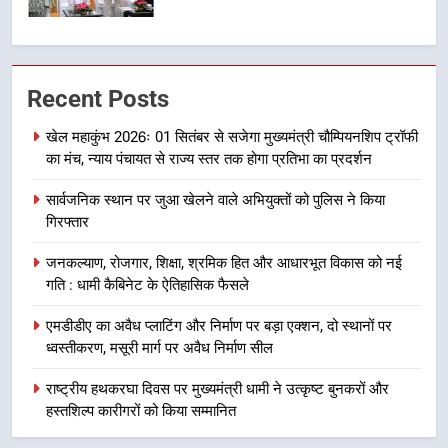
7
मुख्यमंत्री धामी बोले- युवाओं को रोजगार
Recent Posts
देना सरकार की सर्वोच्च प्राथमिकता, आने
वाले महीनों में हजारों पदों पर की जाएगी
उत्तराखंड समाचार
खेल महाकुंभ 2026ः 01 सितंबर से सजेगा मुख्यमंत्री चौम्पियनशिप ट्रॉफी
भर्ती
का मंच, न्याय पंचायत से राज्य स्तर तक होगा प्रतिभा का प्रदर्शन
8
सार्वजनिक स्थान पर जुआ खेलने वाले अभियुक्तों को पुलिस ने किया
दिल्ली-देहरादून आर्थिक कॉरिडोर से जुड़ी
गिरफ्तार
12 किमी ग्रीनफील्ड बाईपास परियोजना
का डीएम ने किया निरीक्षण; समयबद्ध एवं
उत्तराखंड समाचार
जनकल्याण, रोजगार, शिक्षा, श्रमिक हित और आधारभूत विकास को नई
गुणवत्तापूर्ण निर्माण सुनिश्चित करने के
गति : धामी कैबिनेट के ऐतिहासिक फैसले
निर्देश, सुरक्षा मानकों से कोई समझौता
1
नहींः डीएम
एमडीडीए का अवैध प्लाटिंग और निर्माण पर बड़ा एक्शन, दो स्थानों पर
खेल महाकुंभ 2026ः 01 सितंबर से सजेगा
ध्वस्तीकरण, मसूरी मार्ग पर अवैध निर्माण सील
मुख्यमंत्री चौम्पियनशिप ट्रॉफी का मंच,
न्याय पंचायत से राज्य स्तर तक होगा
राष्ट्रीय हथकरघा दिवस पर मुख्यमंत्री धामी ने उत्कृष्ट बुनकरों और
उत्तराखंड समाचार
प्रतिभा का प्रदर्शन
हस्तशिल्प कारीगरों को किया सम्मानित
2