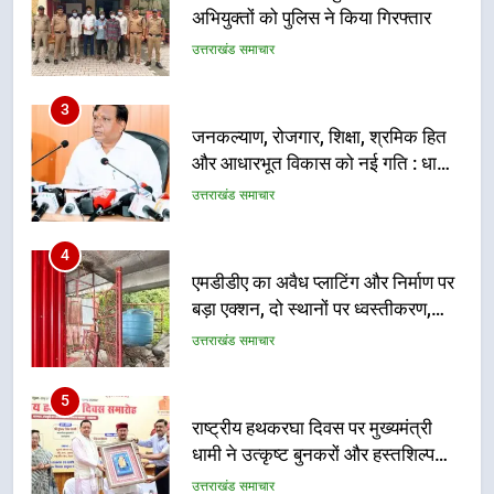
और आधारभूत विकास को नई गति : धामी
कैबिनेट के ऐतिहासिक फैसले
उत्तराखंड समाचार
4
एमडीडीए का अवैध प्लाटिंग और निर्माण पर
बड़ा एक्शन, दो स्थानों पर ध्वस्तीकरण,
मसूरी मार्ग पर अवैध निर्माण सील
उत्तराखंड समाचार
5
राष्ट्रीय हथकरघा दिवस पर मुख्यमंत्री
धामी ने उत्कृष्ट बुनकरों और हस्तशिल्प
कारीगरों को किया सम्मानित
उत्तराखंड समाचार
6
उत्तराखंड कांग्रेस में बड़ा संगठनात्मक
फेरबदल, नई कार्यकारिणी और समितियों
का गठन
उत्तराखंड समाचार