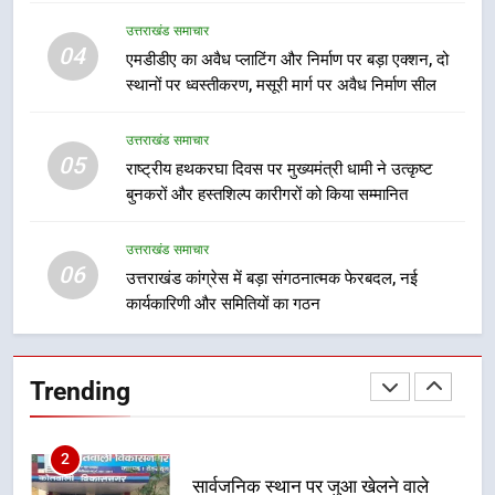
8
उत्तराखंड समाचार
दिल्ली-देहरादून आर्थिक कॉरिडोर से जुड़ी
04
एमडीडीए का अवैध प्लाटिंग और निर्माण पर बड़ा एक्शन, दो
12 किमी ग्रीनफील्ड बाईपास परियोजना
स्थानों पर ध्वस्तीकरण, मसूरी मार्ग पर अवैध निर्माण सील
का डीएम ने किया निरीक्षण; समयबद्ध एवं
उत्तराखंड समाचार
गुणवत्तापूर्ण निर्माण सुनिश्चित करने के
उत्तराखंड समाचार
निर्देश, सुरक्षा मानकों से कोई समझौता
05
1
राष्ट्रीय हथकरघा दिवस पर मुख्यमंत्री धामी ने उत्कृष्ट
नहींः डीएम
बुनकरों और हस्तशिल्प कारीगरों को किया सम्मानित
खेल महाकुंभ 2026ः 01 सितंबर से सजेगा
मुख्यमंत्री चौम्पियनशिप ट्रॉफी का मंच,
न्याय पंचायत से राज्य स्तर तक होगा
उत्तराखंड समाचार
उत्तराखंड समाचार
06
प्रतिभा का प्रदर्शन
उत्तराखंड कांग्रेस में बड़ा संगठनात्मक फेरबदल, नई
कार्यकारिणी और समितियों का गठन
2
सार्वजनिक स्थान पर जुआ खेलने वाले
अभियुक्तों को पुलिस ने किया गिरफ्तार
Trending
उत्तराखंड समाचार
3
जनकल्याण, रोजगार, शिक्षा, श्रमिक हित