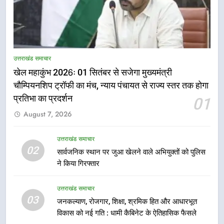
5
राष्ट्रीय हथकरघा दिवस पर मुख्यमंत्री
उत्तराखंड समाचार
धामी ने उत्कृष्ट बुनकरों और हस्तशिल्प
खेल महाकुंभ 2026ः 01 सितंबर से सजेगा मुख्यमंत्री
कारीगरों को किया सम्मानित
उत्तराखंड समाचार
चौम्पियनशिप ट्रॉफी का मंच, न्याय पंचायत से राज्य स्तर तक होगा
प्रतिभा का प्रदर्शन
01
6
August 7, 2026
उत्तराखंड कांग्रेस में बड़ा संगठनात्मक
फेरबदल, नई कार्यकारिणी और समितियों
का गठन
उत्तराखंड समाचार
उत्तराखंड समाचार
02
सार्वजनिक स्थान पर जुआ खेलने वाले अभियुक्तों को पुलिस
ने किया गिरफ्तार
7
मुख्यमंत्री धामी बोले- युवाओं को रोजगार
उत्तराखंड समाचार
देना सरकार की सर्वोच्च प्राथमिकता, आने
03
जनकल्याण, रोजगार, शिक्षा, श्रमिक हित और आधारभूत
वाले महीनों में हजारों पदों पर की जाएगी
उत्तराखंड समाचार
विकास को नई गति : धामी कैबिनेट के ऐतिहासिक फैसले
भर्ती