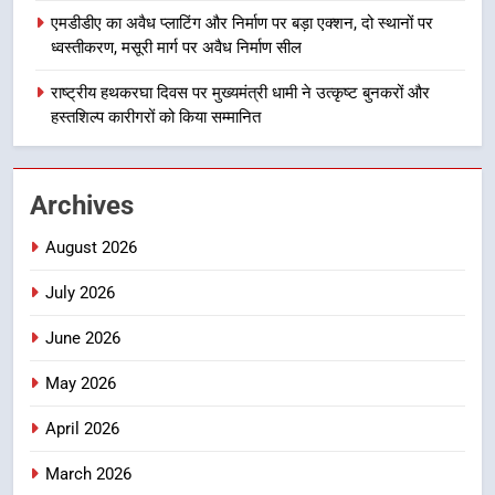
1
नहींः डीएम
एमडीडीए का अवैध प्लाटिंग और निर्माण पर बड़ा एक्शन, दो स्थानों पर
खेल महाकुंभ 2026ः 01 सितंबर से सजेगा
ध्वस्तीकरण, मसूरी मार्ग पर अवैध निर्माण सील
मुख्यमंत्री चौम्पियनशिप ट्रॉफी का मंच,
न्याय पंचायत से राज्य स्तर तक होगा
राष्ट्रीय हथकरघा दिवस पर मुख्यमंत्री धामी ने उत्कृष्ट बुनकरों और
उत्तराखंड समाचार
प्रतिभा का प्रदर्शन
हस्तशिल्प कारीगरों को किया सम्मानित
2
सार्वजनिक स्थान पर जुआ खेलने वाले
Archives
अभियुक्तों को पुलिस ने किया गिरफ्तार
उत्तराखंड समाचार
August 2026
July 2026
3
जनकल्याण, रोजगार, शिक्षा, श्रमिक हित
June 2026
और आधारभूत विकास को नई गति : धामी
कैबिनेट के ऐतिहासिक फैसले
May 2026
उत्तराखंड समाचार
April 2026
4
एमडीडीए का अवैध प्लाटिंग और निर्माण पर
March 2026