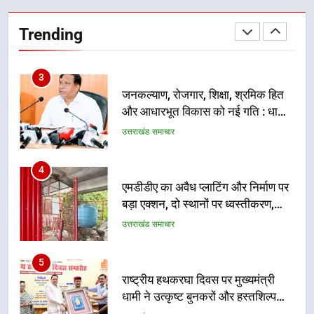
सार्वजनिक स्थान पर जुआ खेलने वाले
अभियुक्तों को पुलिस ने किया गिरफ्तार
Trending
उत्तराखंड समाचार
3
जनकल्याण, रोजगार, शिक्षा, श्रमिक हित
और आधारभूत विकास को नई गति : धामी
कैबिनेट के ऐतिहासिक फैसले
उत्तराखंड समाचार
4
एमडीडीए का अवैध प्लाटिंग और निर्माण पर
बड़ा एक्शन, दो स्थानों पर ध्वस्तीकरण,
मसूरी मार्ग पर अवैध निर्माण सील
उत्तराखंड समाचार
5
राष्ट्रीय हथकरघा दिवस पर मुख्यमंत्री
धामी ने उत्कृष्ट बुनकरों और हस्तशिल्प
कारीगरों को किया सम्मानित