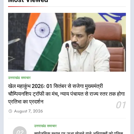
5
राष्ट्रीय हथकरघा दिवस पर मुख्यमंत्री
उत्तराखंड समाचार
धामी ने उत्कृष्ट बुनकरों और हस्तशिल्प
खेल महाकुंभ 2026ः 01 सितंबर से सजेगा मुख्यमंत्री
कारीगरों को किया सम्मानित
उत्तराखंड समाचार
चौम्पियनशिप ट्रॉफी का मंच, न्याय पंचायत से राज्य स्तर तक होगा
प्रतिभा का प्रदर्शन
01
6
August 7, 2026
उत्तराखंड कांग्रेस में बड़ा संगठनात्मक
फेरबदल, नई कार्यकारिणी और समितियों
का गठन
उत्तराखंड समाचार
उत्तराखंड समाचार
02
सार्वजनिक स्थान पर जुआ खेलने वाले अभियुक्तों को पुलिस