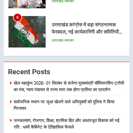
उत्तराखंड समाचार
6
उत्तराखंड कांग्रेस में बड़ा संगठनात्मक
फेरबदल, नई कार्यकारिणी और समितियों
का गठन
उत्तराखंड समाचार
7
मुख्यमंत्री धामी बोले- युवाओं को रोजगार
Recent Posts
देना सरकार की सर्वोच्च प्राथमिकता, आने
वाले महीनों में हजारों पदों पर की जाएगी
उत्तराखंड समाचार
खेल महाकुंभ 2026ः 01 सितंबर से सजेगा मुख्यमंत्री चौम्पियनशिप ट्रॉफी
भर्ती
का मंच, न्याय पंचायत से राज्य स्तर तक होगा प्रतिभा का प्रदर्शन
8
सार्वजनिक स्थान पर जुआ खेलने वाले अभियुक्तों को पुलिस ने किया
दिल्ली-देहरादून आर्थिक कॉरिडोर से जुड़ी
गिरफ्तार
12 किमी ग्रीनफील्ड बाईपास परियोजना
का डीएम ने किया निरीक्षण; समयबद्ध एवं
उत्तराखंड समाचार
जनकल्याण, रोजगार, शिक्षा, श्रमिक हित और आधारभूत विकास को नई
गुणवत्तापूर्ण निर्माण सुनिश्चित करने के
गति : धामी कैबिनेट के ऐतिहासिक फैसले
निर्देश, सुरक्षा मानकों से कोई समझौता