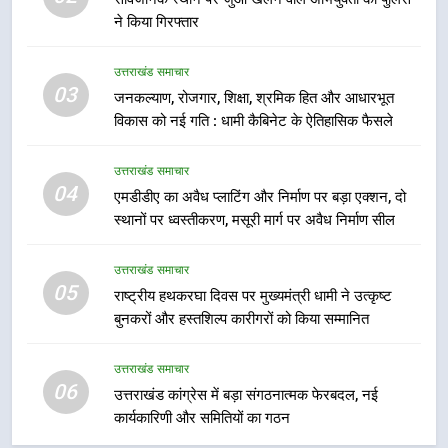
ने किया गिरफ्तार
7
मुख्यमंत्री धामी बोले- युवाओं को रोजगार
उत्तराखंड समाचार
देना सरकार की सर्वोच्च प्राथमिकता, आने
03
जनकल्याण, रोजगार, शिक्षा, श्रमिक हित और आधारभूत
वाले महीनों में हजारों पदों पर की जाएगी
उत्तराखंड समाचार
विकास को नई गति : धामी कैबिनेट के ऐतिहासिक फैसले
भर्ती
8
उत्तराखंड समाचार
दिल्ली-देहरादून आर्थिक कॉरिडोर से जुड़ी
04
एमडीडीए का अवैध प्लाटिंग और निर्माण पर बड़ा एक्शन, दो
12 किमी ग्रीनफील्ड बाईपास परियोजना
स्थानों पर ध्वस्तीकरण, मसूरी मार्ग पर अवैध निर्माण सील
का डीएम ने किया निरीक्षण; समयबद्ध एवं
उत्तराखंड समाचार
गुणवत्तापूर्ण निर्माण सुनिश्चित करने के
उत्तराखंड समाचार
निर्देश, सुरक्षा मानकों से कोई समझौता
05
1
राष्ट्रीय हथकरघा दिवस पर मुख्यमंत्री धामी ने उत्कृष्ट
नहींः डीएम
बुनकरों और हस्तशिल्प कारीगरों को किया सम्मानित
खेल महाकुंभ 2026ः 01 सितंबर से सजेगा
मुख्यमंत्री चौम्पियनशिप ट्रॉफी का मंच,
न्याय पंचायत से राज्य स्तर तक होगा
उत्तराखंड समाचार
उत्तराखंड समाचार
06
प्रतिभा का प्रदर्शन
उत्तराखंड कांग्रेस में बड़ा संगठनात्मक फेरबदल, नई
कार्यकारिणी और समितियों का गठन
2