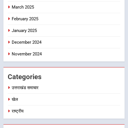
March 2025
8
दिल्ली-देहरादून आर्थिक कॉरिडोर से जुड़ी
February 2025
12 किमी ग्रीनफील्ड बाईपास परियोजना
January 2025
का डीएम ने किया निरीक्षण; समयबद्ध एवं
उत्तराखंड समाचार
गुणवत्तापूर्ण निर्माण सुनिश्चित करने के
December 2024
निर्देश, सुरक्षा मानकों से कोई समझौता
नहींः डीएम
November 2024
Categories
उत्तराखंड समाचार
खेल
राष्ट्रीय