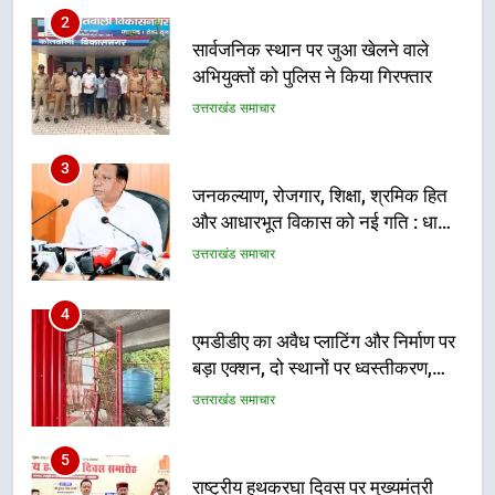
3
जनकल्याण, रोजगार, शिक्षा, श्रमिक हित
और आधारभूत विकास को नई गति : धामी
कैबिनेट के ऐतिहासिक फैसले
उत्तराखंड समाचार
4
एमडीडीए का अवैध प्लाटिंग और निर्माण पर
बड़ा एक्शन, दो स्थानों पर ध्वस्तीकरण,
मसूरी मार्ग पर अवैध निर्माण सील
उत्तराखंड समाचार
5
राष्ट्रीय हथकरघा दिवस पर मुख्यमंत्री
धामी ने उत्कृष्ट बुनकरों और हस्तशिल्प
कारीगरों को किया सम्मानित
उत्तराखंड समाचार
6
उत्तराखंड कांग्रेस में बड़ा संगठनात्मक