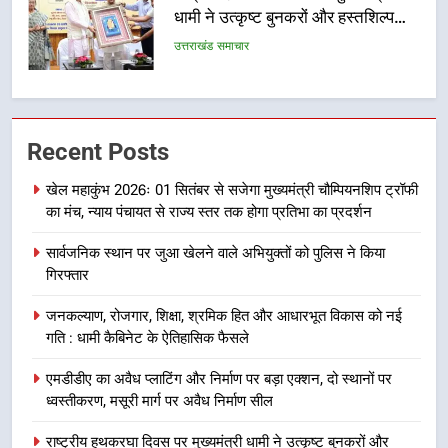
फेरबदल, नई कार्यकारिणी और समितियों
का गठन
उत्तराखंड समाचार
7
मुख्यमंत्री धामी बोले- युवाओं को रोजगार
Recent Posts
देना सरकार की सर्वोच्च प्राथमिकता, आने
वाले महीनों में हजारों पदों पर की जाएगी
उत्तराखंड समाचार
खेल महाकुंभ 2026ः 01 सितंबर से सजेगा मुख्यमंत्री चौम्पियनशिप ट्रॉफी
भर्ती
का मंच, न्याय पंचायत से राज्य स्तर तक होगा प्रतिभा का प्रदर्शन
8
सार्वजनिक स्थान पर जुआ खेलने वाले अभियुक्तों को पुलिस ने किया
दिल्ली-देहरादून आर्थिक कॉरिडोर से जुड़ी
गिरफ्तार
12 किमी ग्रीनफील्ड बाईपास परियोजना
का डीएम ने किया निरीक्षण; समयबद्ध एवं
उत्तराखंड समाचार
जनकल्याण, रोजगार, शिक्षा, श्रमिक हित और आधारभूत विकास को नई
गुणवत्तापूर्ण निर्माण सुनिश्चित करने के
गति : धामी कैबिनेट के ऐतिहासिक फैसले
निर्देश, सुरक्षा मानकों से कोई समझौता
1
नहींः डीएम
एमडीडीए का अवैध प्लाटिंग और निर्माण पर बड़ा एक्शन, दो स्थानों पर
खेल महाकुंभ 2026ः 01 सितंबर से सजेगा
ध्वस्तीकरण, मसूरी मार्ग पर अवैध निर्माण सील
मुख्यमंत्री चौम्पियनशिप ट्रॉफी का मंच,
न्याय पंचायत से राज्य स्तर तक होगा
राष्ट्रीय हथकरघा दिवस पर मुख्यमंत्री धामी ने उत्कृष्ट बुनकरों और
उत्तराखंड समाचार