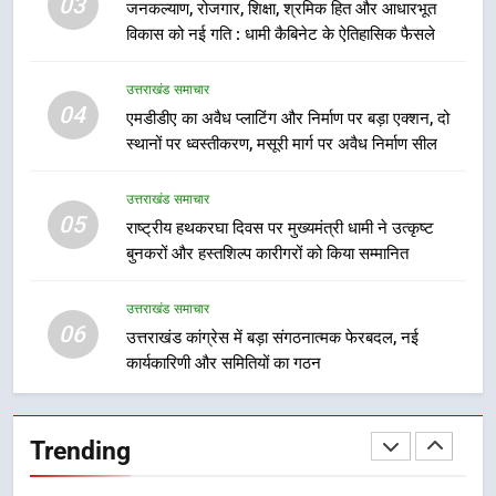
03
जनकल्याण, रोजगार, शिक्षा, श्रमिक हित और आधारभूत
वाले महीनों में हजारों पदों पर की जाएगी
उत्तराखंड समाचार
विकास को नई गति : धामी कैबिनेट के ऐतिहासिक फैसले
भर्ती
8
उत्तराखंड समाचार
दिल्ली-देहरादून आर्थिक कॉरिडोर से जुड़ी
04
एमडीडीए का अवैध प्लाटिंग और निर्माण पर बड़ा एक्शन, दो
12 किमी ग्रीनफील्ड बाईपास परियोजना
स्थानों पर ध्वस्तीकरण, मसूरी मार्ग पर अवैध निर्माण सील
का डीएम ने किया निरीक्षण; समयबद्ध एवं
उत्तराखंड समाचार
गुणवत्तापूर्ण निर्माण सुनिश्चित करने के
उत्तराखंड समाचार
निर्देश, सुरक्षा मानकों से कोई समझौता
05
1
राष्ट्रीय हथकरघा दिवस पर मुख्यमंत्री धामी ने उत्कृष्ट
नहींः डीएम
बुनकरों और हस्तशिल्प कारीगरों को किया सम्मानित
खेल महाकुंभ 2026ः 01 सितंबर से सजेगा
मुख्यमंत्री चौम्पियनशिप ट्रॉफी का मंच,
न्याय पंचायत से राज्य स्तर तक होगा
उत्तराखंड समाचार
उत्तराखंड समाचार
06
प्रतिभा का प्रदर्शन
उत्तराखंड कांग्रेस में बड़ा संगठनात्मक फेरबदल, नई
कार्यकारिणी और समितियों का गठन
2
सार्वजनिक स्थान पर जुआ खेलने वाले
अभियुक्तों को पुलिस ने किया गिरफ्तार
Trending
उत्तराखंड समाचार