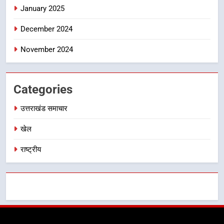
January 2025
का डीएम ने किया निरीक्षण; समयबद्ध एवं
उत्तराखंड समाचार
गुणवत्तापूर्ण निर्माण सुनिश्चित करने के
December 2024
निर्देश, सुरक्षा मानकों से कोई समझौता
नहींः डीएम
November 2024
Categories
उत्तराखंड समाचार
खेल
राष्ट्रीय