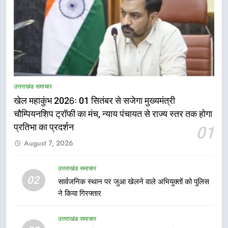
5
राष्ट्रीय हथकरघा दिवस पर मुख्यमंत्री
उत्तराखंड समाचार
धामी ने उत्कृष्ट बुनकरों और हस्तशिल्प
खेल महाकुंभ 2026ः 01 सितंबर से सजेगा मुख्यमंत्री
कारीगरों को किया सम्मानित
उत्तराखंड समाचार
चौम्पियनशिप ट्रॉफी का मंच, न्याय पंचायत से राज्य स्तर तक होगा
प्रतिभा का प्रदर्शन
01
6
August 7, 2026
उत्तराखंड कांग्रेस में बड़ा संगठनात्मक
फेरबदल, नई कार्यकारिणी और समितियों
का गठन
उत्तराखंड समाचार
उत्तराखंड समाचार
02
सार्वजनिक स्थान पर जुआ खेलने वाले अभियुक्तों को पुलिस
ने किया गिरफ्तार
7
मुख्यमंत्री धामी बोले- युवाओं को रोजगार
उत्तराखंड समाचार
देना सरकार की सर्वोच्च प्राथमिकता, आने