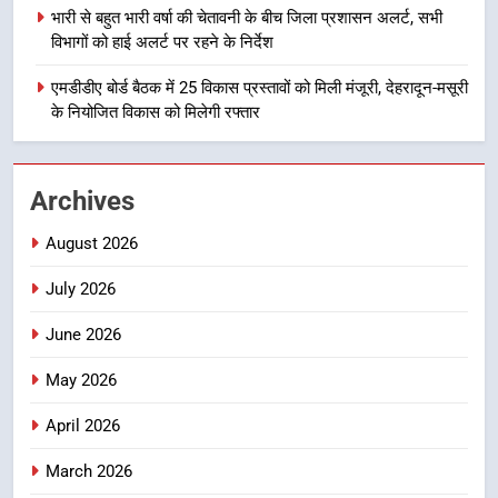
मुख्यमंत्री धामी बोले- युवाओं को रोजगार
भारी से बहुत भारी वर्षा की चेतावनी के बीच जिला प्रशासन अलर्ट, सभी
देना सरकार की सर्वोच्च प्राथमिकता, आने
विभागों को हाई अलर्ट पर रहने के निर्देश
वाले महीनों में हजारों पदों पर की जाएगी
उत्तराखंड समाचार
भर्ती
एमडीडीए बोर्ड बैठक में 25 विकास प्रस्तावों को मिली मंजूरी, देहरादून-मसूरी
के नियोजित विकास को मिलेगी रफ्तार
2
दिल्ली-देहरादून आर्थिक कॉरिडोर से जुड़ी
12 किमी ग्रीनफील्ड बाईपास परियोजना
Archives
का डीएम ने किया निरीक्षण; समयबद्ध एवं
उत्तराखंड समाचार
गुणवत्तापूर्ण निर्माण सुनिश्चित करने के
August 2026
निर्देश, सुरक्षा मानकों से कोई समझौता
3
नहींः डीएम
July 2026
459 करोड़ से एचएनबी गढ़वाल
विश्वविद्यालय में अनुसंधान संरचना होगी
June 2026
सुदृढ
उत्तराखंड समाचार
May 2026
4
April 2026
भारी से बहुत भारी वर्षा की चेतावनी के बीच
March 2026
जिला प्रशासन अलर्ट, सभी विभागों को हाई