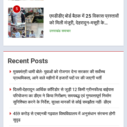
6
मुख्यमंत्री पुष्कर सिंह धामी के दिशा-निर्देशों
में पीएम आवास योजना (शहरी) की प्रगति
की हुई समीक्षा
उत्तराखंड समाचार
7
बैरागीवाला हत्याकांड के फरार चल रहे
Recent Posts
अभियुक्त को दून पुलिस ने हरिद्वार से किया
गिरफ्तार
उत्तराखंड समाचार
मुख्यमंत्री धामी बोले- युवाओं को रोजगार देना सरकार की सर्वोच्च
प्राथमिकता, आने वाले महीनों में हजारों पदों पर की जाएगी भर्ती
8
दिल्ली-देहरादून आर्थिक कॉरिडोर से जुड़ी 12 किमी ग्रीनफील्ड बाईपास
भारी बारिश का अलर्ट! 6 अगस्त को
परियोजना का डीएम ने किया निरीक्षण; समयबद्ध एवं गुणवत्तापूर्ण निर्माण
देहरादून में स्कूल बंद
सुनिश्चित करने के निर्देश, सुरक्षा मानकों से कोई समझौता नहींः डीएम
उत्तराखंड समाचार
459 करोड़ से एचएनबी गढ़वाल विश्वविद्यालय में अनुसंधान संरचना होगी
सुदृढ
1