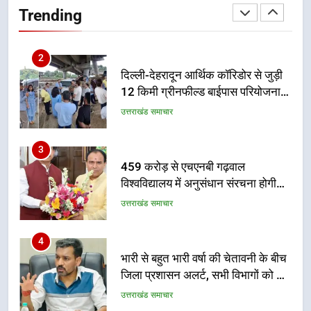
12 किमी ग्रीनफील्ड बाईपास परियोजना
Trending
का डीएम ने किया निरीक्षण; समयबद्ध एवं
उत्तराखंड समाचार
गुणवत्तापूर्ण निर्माण सुनिश्चित करने के
निर्देश, सुरक्षा मानकों से कोई समझौता
3
नहींः डीएम
459 करोड़ से एचएनबी गढ़वाल
विश्वविद्यालय में अनुसंधान संरचना होगी
सुदृढ
उत्तराखंड समाचार
4
भारी से बहुत भारी वर्षा की चेतावनी के बीच
जिला प्रशासन अलर्ट, सभी विभागों को हाई
अलर्ट पर रहने के निर्देश
उत्तराखंड समाचार
5
एमडीडीए बोर्ड बैठक में 25 विकास प्रस्तावों
को मिली मंजूरी, देहरादून-मसूरी के
नियोजित विकास को मिलेगी रफ्तार
उत्तराखंड समाचार