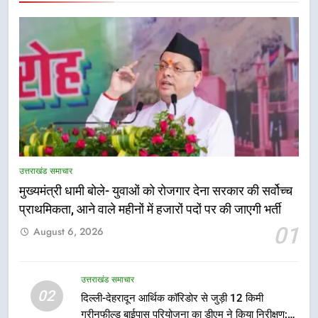
5
एमडीडीए बोर्ड बैठक में 25 विकास प्रस्तावों
को मिली मंजूरी, देहरादून-मसूरी के
उत्तराखंड समाचार
नियोजित विकास को मिलेगी रफ्तार
उत्तराखंड समाचार
मुख्यमंत्री धामी बोले- युवाओं को रोजगार देना सरकार की सर्वोच्च
प्राथमिकता, आने वाले महीनों में हजारों पदों पर की जाएगी भर्ती
6
01
August 6, 2026
मुख्यमंत्री पुष्कर सिंह धामी के दिशा-निर्देशों
में पीएम आवास योजना (शहरी) की प्रगति
की हुई समीक्षा
उत्तराखंड समाचार
उत्तराखंड समाचार
02
दिल्ली-देहरादून आर्थिक कॉरिडोर से जुड़ी 12 किमी
ग्रीनफील्ड बाईपास परियोजना का डीएम ने किया निरीक्षण;