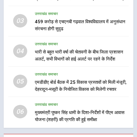
7
समयबद्ध एवं गुणवत्तापूर्ण निर्माण सुनिश्चित करने के निर्देश,
बैरागीवाला हत्याकांड के फरार चल रहे
सुरक्षा मानकों से कोई समझौता नहींः डीएम
उत्तराखंड समाचार
अभियुक्त को दून पुलिस ने हरिद्वार से किया
03
459 करोड़ से एचएनबी गढ़वाल विश्वविद्यालय में अनुसंधान
गिरफ्तार
उत्तराखंड समाचार
संरचना होगी सुदृढ
8
उत्तराखंड समाचार
भारी बारिश का अलर्ट! 6 अगस्त को
04
भारी से बहुत भारी वर्षा की चेतावनी के बीच जिला प्रशासन
देहरादून में स्कूल बंद
अलर्ट, सभी विभागों को हाई अलर्ट पर रहने के निर्देश
उत्तराखंड समाचार
उत्तराखंड समाचार
05
1
एमडीडीए बोर्ड बैठक में 25 विकास प्रस्तावों को मिली मंजूरी,
देहरादून-मसूरी के नियोजित विकास को मिलेगी रफ्तार
मुख्यमंत्री धामी बोले- युवाओं को रोजगार
देना सरकार की सर्वोच्च प्राथमिकता, आने
वाले महीनों में हजारों पदों पर की जाएगी
उत्तराखंड समाचार
उत्तराखंड समाचार
06
भर्ती
मुख्यमंत्री पुष्कर सिंह धामी के दिशा-निर्देशों में पीएम आवास
योजना (शहरी) की प्रगति की हुई समीक्षा
2
दिल्ली-देहरादून आर्थिक कॉरिडोर से जुड़ी