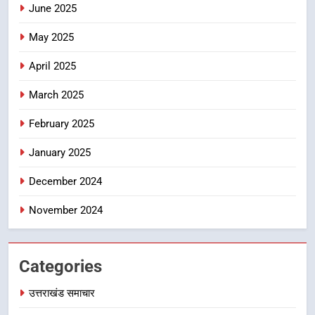
June 2025
7
सड़क सुरक्षा पर डीएम का सख्त एक्शन,
May 2025
ब्लैक स्पॉट होंगे सुरक्षित, हर माह होगी
April 2025
प्रगति समीक्षा
उत्तराखंड समाचार
March 2025
8
February 2025
महाराज की राजस्थान के मुख्यमंत्री से
शिष्टाचार भेंट पर्यटन और सांस्कृतिक
January 2025
गतिविधियों के विस्तार पर हुई चर्चा
उत्तराखंड समाचार
December 2024
November 2024
Categories
उत्तराखंड समाचार