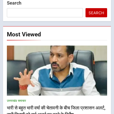
Search
SEARCH
Most Viewed
5
मुख्यमंत्री धामी की सुरक्षा प्राथमिकता:
सीसीटीवी, ड्रोन और स्वास्थ्य सेवाओं के
उत्तराखंड समाचार
बीच शिवभक्तों के लिए बनाया सुरक्षित
उत्तराखंड समाचार
भारी से बहुत भारी वर्षा की चेतावनी के बीच जिला प्रशासन अलर्ट,
कांवड़ मार्ग