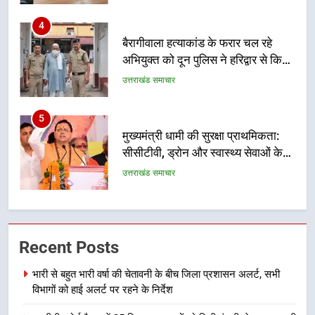
5
मुख्यमंत्री धामी की सुरक्षा प्राथमिकता:
सीसीटीवी, ड्रोन और स्वास्थ्य सेवाओं के
बीच शिवभक्तों के लिए बनाया सुरक्षित
उत्तराखंड समाचार
कांवड़ मार्ग
6
एसआईआर प्रक्रिया की निगरानी के लिए
प्रदेश कांग्रेस मुख्यालय में कंट्रोल रूम
का शुभारंभ
उत्तराखंड समाचार
7
सड़क सुरक्षा पर डीएम का सख्त एक्शन,
Recent Posts
ब्लैक स्पॉट होंगे सुरक्षित, हर माह होगी
प्रगति समीक्षा
भारी से बहुत भारी वर्षा की चेतावनी के बीच जिला प्रशासन अलर्ट, सभी
उत्तराखंड समाचार
विभागों को हाई अलर्ट पर रहने के निर्देश
8