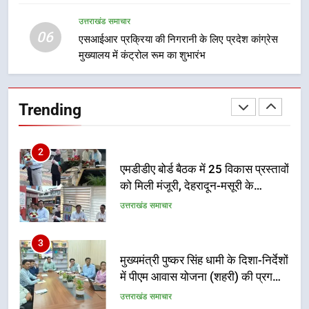
कांवड़ मार्ग
जिला प्रशासन अलर्ट, सभी विभागों को हाई
उत्तराखंड समाचार
अलर्ट पर रहने के निर्देश
उत्तराखंड समाचार
06
एसआईआर प्रक्रिया की निगरानी के लिए प्रदेश कांग्रेस
मुख्यालय में कंट्रोल रूम का शुभारंभ
2
एमडीडीए बोर्ड बैठक में 25 विकास प्रस्तावों
को मिली मंजूरी, देहरादून-मसूरी के
Trending
नियोजित विकास को मिलेगी रफ्तार
उत्तराखंड समाचार
3
मुख्यमंत्री पुष्कर सिंह धामी के दिशा-निर्देशों
में पीएम आवास योजना (शहरी) की प्रगति
की हुई समीक्षा
उत्तराखंड समाचार
4
बैरागीवाला हत्याकांड के फरार चल रहे
अभियुक्त को दून पुलिस ने हरिद्वार से किया
गिरफ्तार
उत्तराखंड समाचार