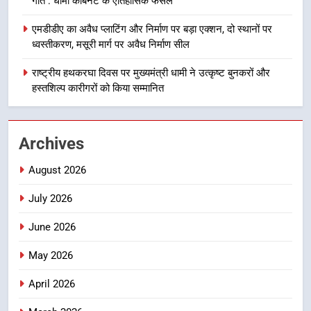
गति : धामी कैबिनेट के ऐतिहासिक फैसले
निर्देश, सुरक्षा मानकों से कोई समझौता
1
नहींः डीएम
एमडीडीए का अवैध प्लाटिंग और निर्माण पर बड़ा एक्शन, दो स्थानों पर
खेल महाकुंभ 2026ः 01 सितंबर से सजेगा
ध्वस्तीकरण, मसूरी मार्ग पर अवैध निर्माण सील
मुख्यमंत्री चौम्पियनशिप ट्रॉफी का मंच,
न्याय पंचायत से राज्य स्तर तक होगा
राष्ट्रीय हथकरघा दिवस पर मुख्यमंत्री धामी ने उत्कृष्ट बुनकरों और
उत्तराखंड समाचार
प्रतिभा का प्रदर्शन
हस्तशिल्प कारीगरों को किया सम्मानित
2
सार्वजनिक स्थान पर जुआ खेलने वाले
Archives
अभियुक्तों को पुलिस ने किया गिरफ्तार
उत्तराखंड समाचार
August 2026
July 2026
3
जनकल्याण, रोजगार, शिक्षा, श्रमिक हित
June 2026
और आधारभूत विकास को नई गति : धामी
कैबिनेट के ऐतिहासिक फैसले
May 2026
उत्तराखंड समाचार
April 2026
4