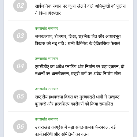
02
सार्वजनिक स्थान पर जुआ खेलने वाले अभियुक्तों को पुलिस
ने किया गिरफ्तार
7
मुख्यमंत्री धामी बोले- युवाओं को रोजगार
उत्तराखंड समाचार
देना सरकार की सर्वोच्च प्राथमिकता, आने
03
जनकल्याण, रोजगार, शिक्षा, श्रमिक हित और आधारभूत
वाले महीनों में हजारों पदों पर की जाएगी
उत्तराखंड समाचार
विकास को नई गति : धामी कैबिनेट के ऐतिहासिक फैसले
भर्ती
8
उत्तराखंड समाचार
दिल्ली-देहरादून आर्थिक कॉरिडोर से जुड़ी
04
एमडीडीए का अवैध प्लाटिंग और निर्माण पर बड़ा एक्शन, दो
12 किमी ग्रीनफील्ड बाईपास परियोजना
स्थानों पर ध्वस्तीकरण, मसूरी मार्ग पर अवैध निर्माण सील
का डीएम ने किया निरीक्षण; समयबद्ध एवं
उत्तराखंड समाचार
गुणवत्तापूर्ण निर्माण सुनिश्चित करने के
उत्तराखंड समाचार
निर्देश, सुरक्षा मानकों से कोई समझौता
05
1
राष्ट्रीय हथकरघा दिवस पर मुख्यमंत्री धामी ने उत्कृष्ट
नहींः डीएम
बुनकरों और हस्तशिल्प कारीगरों को किया सम्मानित
खेल महाकुंभ 2026ः 01 सितंबर से सजेगा
मुख्यमंत्री चौम्पियनशिप ट्रॉफी का मंच,
न्याय पंचायत से राज्य स्तर तक होगा
उत्तराखंड समाचार
उत्तराखंड समाचार
06
प्रतिभा का प्रदर्शन
उत्तराखंड कांग्रेस में बड़ा संगठनात्मक फेरबदल, नई
कार्यकारिणी और समितियों का गठन
2