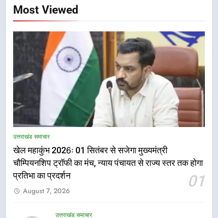
Most Viewed
5
राष्ट्रीय हथकरघा दिवस पर मुख्यमंत्री
उत्तराखंड समाचार
धामी ने उत्कृष्ट बुनकरों और हस्तशिल्प
खेल महाकुंभ 2026ः 01 सितंबर से सजेगा मुख्यमंत्री
कारीगरों को किया सम्मानित
उत्तराखंड समाचार
चौम्पियनशिप ट्रॉफी का मंच, न्याय पंचायत से राज्य स्तर तक होगा
प्रतिभा का प्रदर्शन
01
6
August 7, 2026
उत्तराखंड कांग्रेस में बड़ा संगठनात्मक
फेरबदल, नई कार्यकारिणी और समितियों
का गठन
उत्तराखंड समाचार
उत्तराखंड समाचार