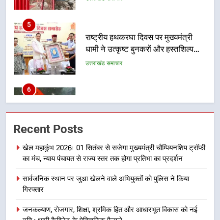
कारीगरों को किया सम्मानित
उत्तराखंड समाचार
6
उत्तराखंड कांग्रेस में बड़ा संगठनात्मक
फेरबदल, नई कार्यकारिणी और समितियों
का गठन
उत्तराखंड समाचार
7
मुख्यमंत्री धामी बोले- युवाओं को रोजगार
Recent Posts
देना सरकार की सर्वोच्च प्राथमिकता, आने
वाले महीनों में हजारों पदों पर की जाएगी
उत्तराखंड समाचार
खेल महाकुंभ 2026ः 01 सितंबर से सजेगा मुख्यमंत्री चौम्पियनशिप ट्रॉफी
भर्ती
का मंच, न्याय पंचायत से राज्य स्तर तक होगा प्रतिभा का प्रदर्शन
8
सार्वजनिक स्थान पर जुआ खेलने वाले अभियुक्तों को पुलिस ने किया
दिल्ली-देहरादून आर्थिक कॉरिडोर से जुड़ी
गिरफ्तार
12 किमी ग्रीनफील्ड बाईपास परियोजना
का डीएम ने किया निरीक्षण; समयबद्ध एवं
उत्तराखंड समाचार
जनकल्याण, रोजगार, शिक्षा, श्रमिक हित और आधारभूत विकास को नई
गुणवत्तापूर्ण निर्माण सुनिश्चित करने के