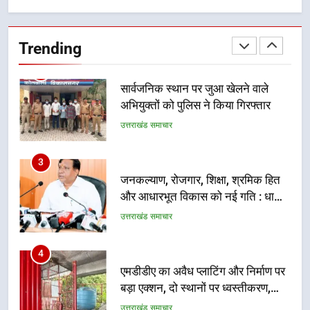
सार्वजनिक स्थान पर जुआ खेलने वाले
अभियुक्तों को पुलिस ने किया गिरफ्तार
Trending
उत्तराखंड समाचार
3
जनकल्याण, रोजगार, शिक्षा, श्रमिक हित
और आधारभूत विकास को नई गति : धामी
कैबिनेट के ऐतिहासिक फैसले
उत्तराखंड समाचार
4
एमडीडीए का अवैध प्लाटिंग और निर्माण पर
बड़ा एक्शन, दो स्थानों पर ध्वस्तीकरण,
मसूरी मार्ग पर अवैध निर्माण सील
उत्तराखंड समाचार
5
राष्ट्रीय हथकरघा दिवस पर मुख्यमंत्री
धामी ने उत्कृष्ट बुनकरों और हस्तशिल्प