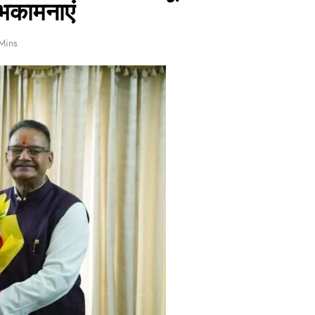
ुभकामनाएं
Mins