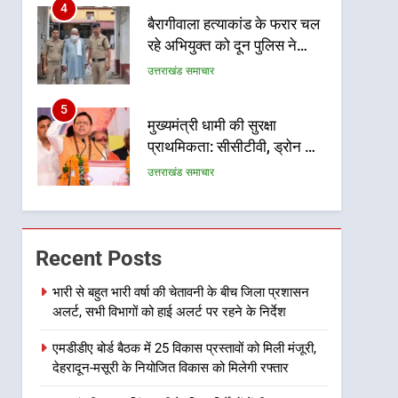
5
मुख्यमंत्री धामी की सुरक्षा
प्राथमिकता: सीसीटीवी, ड्रोन और
स्वास्थ्य सेवाओं के बीच शिवभक्तों
उत्तराखंड समाचार
के लिए बनाया सुरक्षित कांवड़ मार्ग
6
एसआईआर प्रक्रिया की निगरानी
के लिए प्रदेश कांग्रेस मुख्यालय में
कंट्रोल रूम का शुभारंभ
उत्तराखंड समाचार
7
सड़क सुरक्षा पर डीएम का सख्त
Recent Posts
एक्शन, ब्लैक स्पॉट होंगे सुरक्षित, हर
माह होगी प्रगति समीक्षा
उत्तराखंड समाचार
भारी से बहुत भारी वर्षा की चेतावनी के बीच जिला प्रशासन
अलर्ट, सभी विभागों को हाई अलर्ट पर रहने के निर्देश
8
महाराज की राजस्थान के
एमडीडीए बोर्ड बैठक में 25 विकास प्रस्तावों को मिली मंजूरी,
मुख्यमंत्री से शिष्टाचार भेंट पर्यटन
देहरादून-मसूरी के नियोजित विकास को मिलेगी रफ्तार
और सांस्कृतिक गतिविधियों के
उत्तराखंड समाचार