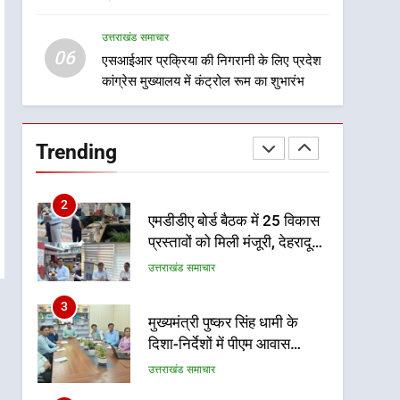
1
लिए बनाया सुरक्षित कांवड़ मार्ग
भारी से बहुत भारी वर्षा की चेतावनी
उत्तराखंड समाचार
के बीच जिला प्रशासन अलर्ट, सभी
06
एसआईआर प्रक्रिया की निगरानी के लिए प्रदेश
विभागों को हाई अलर्ट पर रहने के
उत्तराखंड समाचार
कांग्रेस मुख्यालय में कंट्रोल रूम का शुभारंभ
निर्देश
2
एमडीडीए बोर्ड बैठक में 25 विकास
प्रस्तावों को मिली मंजूरी, देहरादून-
Trending
मसूरी के नियोजित विकास को
उत्तराखंड समाचार
मिलेगी रफ्तार
3
मुख्यमंत्री पुष्कर सिंह धामी के
दिशा-निर्देशों में पीएम आवास
योजना (शहरी) की प्रगति की हुई
उत्तराखंड समाचार
समीक्षा
4
बैरागीवाला हत्याकांड के फरार चल
रहे अभियुक्त को दून पुलिस ने
हरिद्वार से किया गिरफ्तार
उत्तराखंड समाचार