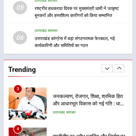
उत्तराखंड समाचार
निर्देश, सुरक्षा मानकों से कोई समझौता
05
1
राष्ट्रीय हथकरघा दिवस पर मुख्यमंत्री धामी ने उत्कृष्ट
नहींः डीएम
बुनकरों और हस्तशिल्प कारीगरों को किया सम्मानित
खेल महाकुंभ 2026ः 01 सितंबर से सजेगा
मुख्यमंत्री चौम्पियनशिप ट्रॉफी का मंच,
न्याय पंचायत से राज्य स्तर तक होगा
उत्तराखंड समाचार
उत्तराखंड समाचार
06
प्रतिभा का प्रदर्शन
उत्तराखंड कांग्रेस में बड़ा संगठनात्मक फेरबदल, नई
कार्यकारिणी और समितियों का गठन
2
सार्वजनिक स्थान पर जुआ खेलने वाले
अभियुक्तों को पुलिस ने किया गिरफ्तार
Trending
उत्तराखंड समाचार
3
जनकल्याण, रोजगार, शिक्षा, श्रमिक हित
और आधारभूत विकास को नई गति : धामी
कैबिनेट के ऐतिहासिक फैसले
उत्तराखंड समाचार
4
एमडीडीए का अवैध प्लाटिंग और निर्माण पर