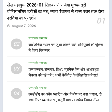
खेल महाकुंभ 2026ः 01 सितंबर से सजेगा मुख्यमंत्री
कारीगरों को किया सम्मानित
उत्तराखंड समाचार
चौम्पियनशिप ट्रॉफी का मंच, न्याय पंचायत से राज्य स्तर तक होगा
प्रतिभा का प्रदर्शन
01
6
August 7, 2026
उत्तराखंड कांग्रेस में बड़ा संगठनात्मक
फेरबदल, नई कार्यकारिणी और समितियों
का गठन
उत्तराखंड समाचार
उत्तराखंड समाचार
02
सार्वजनिक स्थान पर जुआ खेलने वाले अभियुक्तों को पुलिस
ने किया गिरफ्तार
7
मुख्यमंत्री धामी बोले- युवाओं को रोजगार
उत्तराखंड समाचार
देना सरकार की सर्वोच्च प्राथमिकता, आने
03
जनकल्याण, रोजगार, शिक्षा, श्रमिक हित और आधारभूत
वाले महीनों में हजारों पदों पर की जाएगी
उत्तराखंड समाचार
विकास को नई गति : धामी कैबिनेट के ऐतिहासिक फैसले
भर्ती
8
उत्तराखंड समाचार
दिल्ली-देहरादून आर्थिक कॉरिडोर से जुड़ी
04
एमडीडीए का अवैध प्लाटिंग और निर्माण पर बड़ा एक्शन, दो
12 किमी ग्रीनफील्ड बाईपास परियोजना
स्थानों पर ध्वस्तीकरण, मसूरी मार्ग पर अवैध निर्माण सील
का डीएम ने किया निरीक्षण; समयबद्ध एवं
उत्तराखंड समाचार
गुणवत्तापूर्ण निर्माण सुनिश्चित करने के