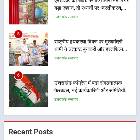
बड़ा एक्शन, दो स्थानों पर ध्वस्तीकरण,
मसूरी मार्ग पर अवैध निर्माण सील
उत्तराखंड समाचार
5
राष्ट्रीय हथकरघा दिवस पर मुख्यमंत्री
धामी ने उत्कृष्ट बुनकरों और हस्तशिल्प
कारीगरों को किया सम्मानित
उत्तराखंड समाचार
6
उत्तराखंड कांग्रेस में बड़ा संगठनात्मक
फेरबदल, नई कार्यकारिणी और समितियों
का गठन
उत्तराखंड समाचार
7
मुख्यमंत्री धामी बोले- युवाओं को रोजगार
Recent Posts
देना सरकार की सर्वोच्च प्राथमिकता, आने
वाले महीनों में हजारों पदों पर की जाएगी