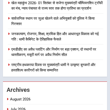
उत्तराखंड समाचार
खेल महाकुंभ 2026ः 01 सितंबर से सजेगा मुख्यमंत्री चौम्पियनशिप ट्रॉफी
भर्ती
का मंच, न्याय पंचायत से राज्य स्तर तक होगा प्रतिभा का प्रदर्शन
8
सार्वजनिक स्थान पर जुआ खेलने वाले अभियुक्तों को पुलिस ने किया
दिल्ली-देहरादून आर्थिक कॉरिडोर से जुड़ी
गिरफ्तार
12 किमी ग्रीनफील्ड बाईपास परियोजना
का डीएम ने किया निरीक्षण; समयबद्ध एवं
उत्तराखंड समाचार
जनकल्याण, रोजगार, शिक्षा, श्रमिक हित और आधारभूत विकास को नई
गुणवत्तापूर्ण निर्माण सुनिश्चित करने के
गति : धामी कैबिनेट के ऐतिहासिक फैसले
निर्देश, सुरक्षा मानकों से कोई समझौता
1
नहींः डीएम
एमडीडीए का अवैध प्लाटिंग और निर्माण पर बड़ा एक्शन, दो स्थानों पर
खेल महाकुंभ 2026ः 01 सितंबर से सजेगा
ध्वस्तीकरण, मसूरी मार्ग पर अवैध निर्माण सील
मुख्यमंत्री चौम्पियनशिप ट्रॉफी का मंच,
न्याय पंचायत से राज्य स्तर तक होगा
राष्ट्रीय हथकरघा दिवस पर मुख्यमंत्री धामी ने उत्कृष्ट बुनकरों और
उत्तराखंड समाचार
प्रतिभा का प्रदर्शन
हस्तशिल्प कारीगरों को किया सम्मानित
2
सार्वजनिक स्थान पर जुआ खेलने वाले
Archives
अभियुक्तों को पुलिस ने किया गिरफ्तार
उत्तराखंड समाचार
August 2026
July 2026