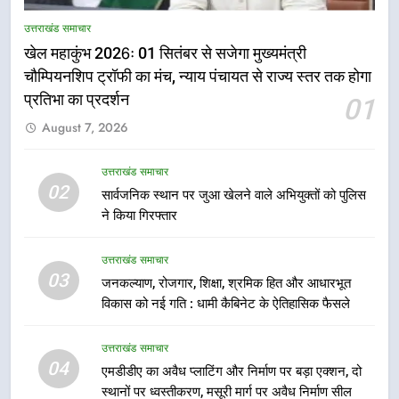
राष्ट्रीय हथकरघा दिवस पर मुख्यमंत्री
उत्तराखंड समाचार
धामी ने उत्कृष्ट बुनकरों और हस्तशिल्प
खेल महाकुंभ 2026ः 01 सितंबर से सजेगा मुख्यमंत्री
कारीगरों को किया सम्मानित
उत्तराखंड समाचार
चौम्पियनशिप ट्रॉफी का मंच, न्याय पंचायत से राज्य स्तर तक होगा
प्रतिभा का प्रदर्शन
01
6
August 7, 2026
उत्तराखंड कांग्रेस में बड़ा संगठनात्मक
फेरबदल, नई कार्यकारिणी और समितियों
का गठन
उत्तराखंड समाचार
उत्तराखंड समाचार
02
सार्वजनिक स्थान पर जुआ खेलने वाले अभियुक्तों को पुलिस
ने किया गिरफ्तार
7
मुख्यमंत्री धामी बोले- युवाओं को रोजगार
उत्तराखंड समाचार
देना सरकार की सर्वोच्च प्राथमिकता, आने
03
जनकल्याण, रोजगार, शिक्षा, श्रमिक हित और आधारभूत
वाले महीनों में हजारों पदों पर की जाएगी
उत्तराखंड समाचार
विकास को नई गति : धामी कैबिनेट के ऐतिहासिक फैसले
भर्ती
8
उत्तराखंड समाचार
दिल्ली-देहरादून आर्थिक कॉरिडोर से जुड़ी
04
एमडीडीए का अवैध प्लाटिंग और निर्माण पर बड़ा एक्शन, दो
12 किमी ग्रीनफील्ड बाईपास परियोजना
स्थानों पर ध्वस्तीकरण, मसूरी मार्ग पर अवैध निर्माण सील