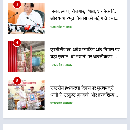
4
एमडीडीए का अवैध प्लाटिंग और निर्माण पर
बड़ा एक्शन, दो स्थानों पर ध्वस्तीकरण,
मसूरी मार्ग पर अवैध निर्माण सील
उत्तराखंड समाचार
5
राष्ट्रीय हथकरघा दिवस पर मुख्यमंत्री
धामी ने उत्कृष्ट बुनकरों और हस्तशिल्प
कारीगरों को किया सम्मानित
उत्तराखंड समाचार
6
उत्तराखंड कांग्रेस में बड़ा संगठनात्मक
फेरबदल, नई कार्यकारिणी और समितियों
का गठन
उत्तराखंड समाचार
7
मुख्यमंत्री धामी बोले- युवाओं को रोजगार