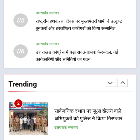
का डीएम ने किया निरीक्षण; समयबद्ध एवं
उत्तराखंड समाचार
गुणवत्तापूर्ण निर्माण सुनिश्चित करने के
उत्तराखंड समाचार
निर्देश, सुरक्षा मानकों से कोई समझौता
05
1
राष्ट्रीय हथकरघा दिवस पर मुख्यमंत्री धामी ने उत्कृष्ट
नहींः डीएम
बुनकरों और हस्तशिल्प कारीगरों को किया सम्मानित
खेल महाकुंभ 2026ः 01 सितंबर से सजेगा
मुख्यमंत्री चौम्पियनशिप ट्रॉफी का मंच,
न्याय पंचायत से राज्य स्तर तक होगा
उत्तराखंड समाचार
उत्तराखंड समाचार
06
प्रतिभा का प्रदर्शन
उत्तराखंड कांग्रेस में बड़ा संगठनात्मक फेरबदल, नई
कार्यकारिणी और समितियों का गठन
2
सार्वजनिक स्थान पर जुआ खेलने वाले
अभियुक्तों को पुलिस ने किया गिरफ्तार
Trending
उत्तराखंड समाचार
3
जनकल्याण, रोजगार, शिक्षा, श्रमिक हित
और आधारभूत विकास को नई गति : धामी
कैबिनेट के ऐतिहासिक फैसले
उत्तराखंड समाचार