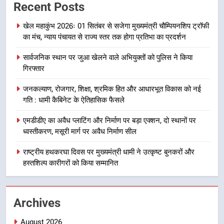
Recent Posts
देना सरकार की सर्वोच्च प्राथमिकता, आने
वाले महीनों में हजारों पदों पर की जाएगी
उत्तराखंड समाचार
खेल महाकुंभ 2026ः 01 सितंबर से सजेगा मुख्यमंत्री चौम्पियनशिप ट्रॉफी
भर्ती
का मंच, न्याय पंचायत से राज्य स्तर तक होगा प्रतिभा का प्रदर्शन
8
सार्वजनिक स्थान पर जुआ खेलने वाले अभियुक्तों को पुलिस ने किया
दिल्ली-देहरादून आर्थिक कॉरिडोर से जुड़ी
गिरफ्तार
12 किमी ग्रीनफील्ड बाईपास परियोजना
का डीएम ने किया निरीक्षण; समयबद्ध एवं
उत्तराखंड समाचार
जनकल्याण, रोजगार, शिक्षा, श्रमिक हित और आधारभूत विकास को नई
गुणवत्तापूर्ण निर्माण सुनिश्चित करने के
गति : धामी कैबिनेट के ऐतिहासिक फैसले
निर्देश, सुरक्षा मानकों से कोई समझौता
1
नहींः डीएम
एमडीडीए का अवैध प्लाटिंग और निर्माण पर बड़ा एक्शन, दो स्थानों पर
खेल महाकुंभ 2026ः 01 सितंबर से सजेगा
ध्वस्तीकरण, मसूरी मार्ग पर अवैध निर्माण सील
मुख्यमंत्री चौम्पियनशिप ट्रॉफी का मंच,
न्याय पंचायत से राज्य स्तर तक होगा
राष्ट्रीय हथकरघा दिवस पर मुख्यमंत्री धामी ने उत्कृष्ट बुनकरों और
उत्तराखंड समाचार
प्रतिभा का प्रदर्शन
हस्तशिल्प कारीगरों को किया सम्मानित
2
सार्वजनिक स्थान पर जुआ खेलने वाले
Archives
अभियुक्तों को पुलिस ने किया गिरफ्तार
उत्तराखंड समाचार
August 2026