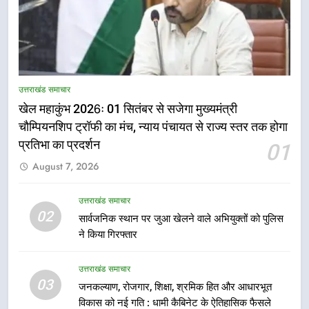
5
राष्ट्रीय हथकरघा दिवस पर मुख्यमंत्री
उत्तराखंड समाचार
धामी ने उत्कृष्ट बुनकरों और हस्तशिल्प
खेल महाकुंभ 2026ः 01 सितंबर से सजेगा मुख्यमंत्री
कारीगरों को किया सम्मानित
उत्तराखंड समाचार
चौम्पियनशिप ट्रॉफी का मंच, न्याय पंचायत से राज्य स्तर तक होगा
प्रतिभा का प्रदर्शन
01
6
August 7, 2026
उत्तराखंड कांग्रेस में बड़ा संगठनात्मक
फेरबदल, नई कार्यकारिणी और समितियों
का गठन
उत्तराखंड समाचार
उत्तराखंड समाचार
02
सार्वजनिक स्थान पर जुआ खेलने वाले अभियुक्तों को पुलिस
ने किया गिरफ्तार
7
मुख्यमंत्री धामी बोले- युवाओं को रोजगार
उत्तराखंड समाचार
देना सरकार की सर्वोच्च प्राथमिकता, आने
03
जनकल्याण, रोजगार, शिक्षा, श्रमिक हित और आधारभूत
वाले महीनों में हजारों पदों पर की जाएगी
उत्तराखंड समाचार
विकास को नई गति : धामी कैबिनेट के ऐतिहासिक फैसले
भर्ती