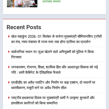
का गठन
उत्तराखंड समाचार
7
मुख्यमंत्री धामी बोले- युवाओं को रोजगार
Recent Posts
देना सरकार की सर्वोच्च प्राथमिकता, आने
वाले महीनों में हजारों पदों पर की जाएगी
उत्तराखंड समाचार
खेल महाकुंभ 2026ः 01 सितंबर से सजेगा मुख्यमंत्री चौम्पियनशिप ट्रॉफी
भर्ती
का मंच, न्याय पंचायत से राज्य स्तर तक होगा प्रतिभा का प्रदर्शन
8
सार्वजनिक स्थान पर जुआ खेलने वाले अभियुक्तों को पुलिस ने किया
दिल्ली-देहरादून आर्थिक कॉरिडोर से जुड़ी
गिरफ्तार
12 किमी ग्रीनफील्ड बाईपास परियोजना
का डीएम ने किया निरीक्षण; समयबद्ध एवं
उत्तराखंड समाचार
जनकल्याण, रोजगार, शिक्षा, श्रमिक हित और आधारभूत विकास को नई
गुणवत्तापूर्ण निर्माण सुनिश्चित करने के
गति : धामी कैबिनेट के ऐतिहासिक फैसले
निर्देश, सुरक्षा मानकों से कोई समझौता
1
नहींः डीएम
एमडीडीए का अवैध प्लाटिंग और निर्माण पर बड़ा एक्शन, दो स्थानों पर
खेल महाकुंभ 2026ः 01 सितंबर से सजेगा
ध्वस्तीकरण, मसूरी मार्ग पर अवैध निर्माण सील
मुख्यमंत्री चौम्पियनशिप ट्रॉफी का मंच,
न्याय पंचायत से राज्य स्तर तक होगा
राष्ट्रीय हथकरघा दिवस पर मुख्यमंत्री धामी ने उत्कृष्ट बुनकरों और
उत्तराखंड समाचार
प्रतिभा का प्रदर्शन
हस्तशिल्प कारीगरों को किया सम्मानित