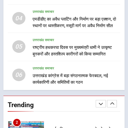
8
उत्तराखंड समाचार
दिल्ली-देहरादून आर्थिक कॉरिडोर से जुड़ी
04
एमडीडीए का अवैध प्लाटिंग और निर्माण पर बड़ा एक्शन, दो
12 किमी ग्रीनफील्ड बाईपास परियोजना
स्थानों पर ध्वस्तीकरण, मसूरी मार्ग पर अवैध निर्माण सील
का डीएम ने किया निरीक्षण; समयबद्ध एवं
उत्तराखंड समाचार
गुणवत्तापूर्ण निर्माण सुनिश्चित करने के
उत्तराखंड समाचार
निर्देश, सुरक्षा मानकों से कोई समझौता
05
1
राष्ट्रीय हथकरघा दिवस पर मुख्यमंत्री धामी ने उत्कृष्ट
नहींः डीएम
बुनकरों और हस्तशिल्प कारीगरों को किया सम्मानित
खेल महाकुंभ 2026ः 01 सितंबर से सजेगा
मुख्यमंत्री चौम्पियनशिप ट्रॉफी का मंच,
न्याय पंचायत से राज्य स्तर तक होगा
उत्तराखंड समाचार
उत्तराखंड समाचार
06
प्रतिभा का प्रदर्शन
उत्तराखंड कांग्रेस में बड़ा संगठनात्मक फेरबदल, नई
कार्यकारिणी और समितियों का गठन
2
सार्वजनिक स्थान पर जुआ खेलने वाले
अभियुक्तों को पुलिस ने किया गिरफ्तार
Trending
उत्तराखंड समाचार
3